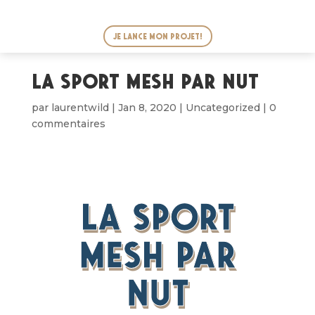
Je lance mon projet!
La sport mesh par NUT
par
laurentwild
|
Jan 8, 2020
|
Uncategorized
|
0
commentaires
La sport
mesh par
nut