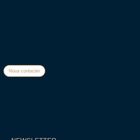
Qui Sommes Nous?
Préparez votre visuel
Mentions légales
Conditions Générales de Vente
Nous contacter